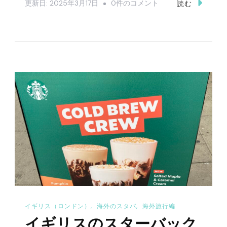
イ
更新日:
2025年3月17日
0件のコメント
読む
の
ギ
リ
ス
（ロ
ン
ド
ン）
旅
行
に
必
要
な
イギリス（ロンドン）
海外のスタバ
海外旅行編
現
イギリスのスターバック
金