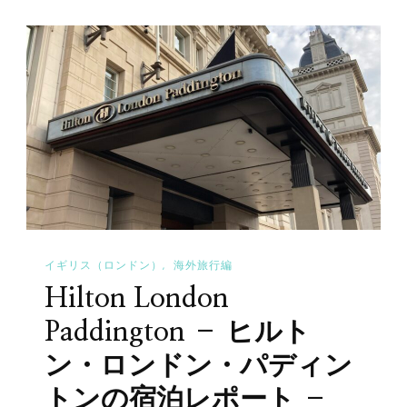
Heathrow
め
T4
マ
–
ー
ホ
ケ
リ
ッ
デ
ト
イ
–
イ
へ
ン
の
エ
イギリス（ロンドン）
海外旅行編
ク
Hilton London
ス
プ
Paddington – ヒルト
レ
ン・ロンドン・パディン
ス
トンの宿泊レポート –
ロ