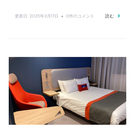
て
–
Camden
更新日:
2025年3月17日
0件のコメント
読む
Heathrow Express（ヒ
Market（カ
ー
ム
ス
デ
ロ
ン
ー
マ
エ
ー
ク
ケ
ス
ッ
プ
ト）
レ
行
ス）
っ
を
て
使
き