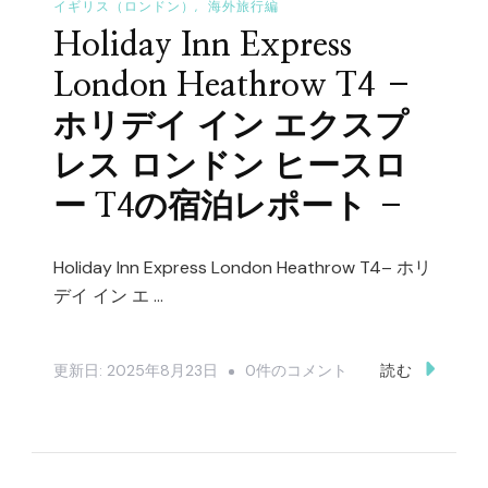
用
イギリス（ロンドン）
海外旅行編
ま
し
Holiday Inn Express
し
て
た！
London Heathrow T4 –
–
–
ホリデイ イン エクスプ
へ
ロ
の
レス ロンドン ヒースロ
ン
ー T4の宿泊レポート –
ド
ン
在
Holiday Inn Express London Heathrow T4– ホリ
デイ イン エ …
住
の
方
Holiday
更新日:
2025年8月23日
0件のコメント
読む
の
Inn
お
Express
す
London
す