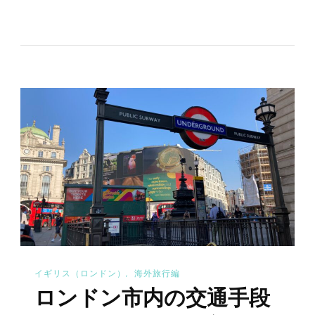
リ
ー
ポ
ッ
タ
ー
の
ワ
ー
ナ
ー
ブ
ラ
イギリス（ロンドン）
海外旅行編
ザ
ロンドン市内の交通手段
ー