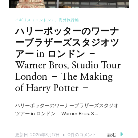
の
記
イギリス（ロンドン）
海外旅行編
事
ハリーポッターのワーナ
ま
と
ーブラザーズスタジオツ
め
アー in ロンドン –
へ
Warner Bros. Studio Tour
の
London – The Making
of Harry Potter –
ハリーポッターのワーナーブラザーズスタジオ
ツアー in ロンドン – Warner Bros. S …
ハ
更新日:
2025年3月17日
0件のコメント
読む