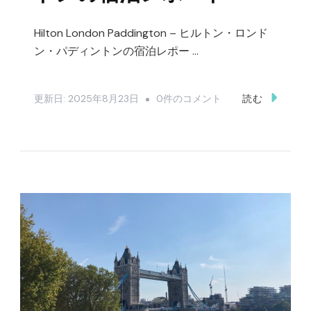
ン
Hilton London Paddington – ヒルトン・ロンド
ド
ン・パディントンの宿泊レポー …
ン
ヒ
ー
Hilton
更新日:
2025年8月23日
0件のコメント
読む
ス
London
ロ
Paddington
ー
–
T4
ヒ
の
ル
宿
ト
泊
ン・
レ
ロ
ポ
ン
ー
ド