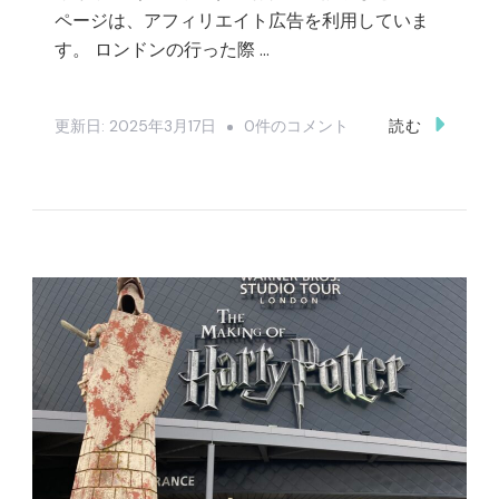
ページは、アフィリエイト広告を利用していま
す。 ロンドンの行った際 …
イ
更新日:
2025年3月17日
0件のコメント
読む
ギ
リ
ス
（ロ
ン
ド
ン）
旅
行
情
報