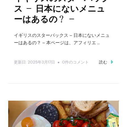
–
ス – 日本にないメニュ
現
ーはあるの？ –
金
は
イギリスのスターバックス – 日本にないメニュ
い
ーはあるの？ – 本ページは、アフィリエ …
く
ら
イ
更新日:
2025年3月17日
0件のコメント
読む
持
ギ
参
リ
し
ス
た
の
ら
ス
い
タ
い
ー
の？：