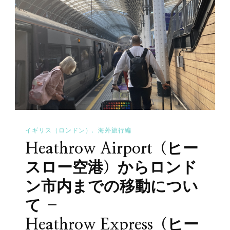
Studio
の
Tour
交
London
通
–
手
The
段
Making
に
Of
つ
Harry
い
Potter
イギリス（ロンドン）
海外旅行編
て
–
Heathrow Airport（ヒー
–
へ
ロ
スロー空港）からロンド
の
ン
ン市内までの移動につい
ド
て –
ン
Heathrow Express（ヒー
の