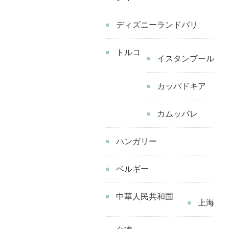
ト
の
ディズニーランドパリ
お
い
トルコ
イスタンブール
し
か
カッパドキア
っ
た
カムッパレ
ロ
ン
ハンガリー
ド
ン
ベルギー
の
中華人民共和国
朝
上海
食
の