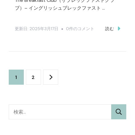
The Breakfast Club（ザブレックファストクラ
る
ブ）– イングリッシュブレックファスト …
の？
–
The
更新日:
2025年3月17日
0件のコメント
読む
へ
Breakfast
の
Club（ザ
ブ
レ
投
ッ
固
固
1
2
ク
稿
フ
定
定
ァ
の
ペ
ペ
ス
検
ト
ペ
索:
ー
ー
ク
ラ