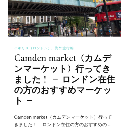
が
ら
断
ロ
然
ン
楽
ド
–
ン
へ
イギリス（ロンドン）
海外旅行編
市
の
Camden market（カムデ
内
ま
ンマーケット）行ってき
で
ました！ – ロンドン在住
の
の方のおすすめマーケッ
移
ト –
動
に
つ
Camden market（カムデンマーケット）行って
きました！ – ロンドン在住の方のおすすめの …
い