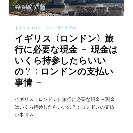
ト
ン・
–
パ
へ
デ
イギリス（ロンドン）
海外旅行編
の
ィ
イギリス（ロンドン）旅
ン
ト
行に必要な現金 – 現金は
ン
いくら持参したらいい
の
の？：ロンドンの支払い
宿
事情 –
泊
レ
ポ
イギリス（ロンドン）旅行に必要な現金 – 現金
はいくら持参したらいいの？：ロンドンの支払
ー
い事情 & …
ト
–
へ