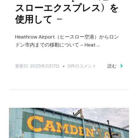
地
スローエクスプレス）を
下
使用して –
鉄：
ク
Heathrow Airport（ヒースロー空港）からロン
レ
ドン市内までの移動について – Heat …
ジ
ッ
Heathrow
更新日:
2025年3月17日
0件のコメント
読む
ト
Airport（ヒ
カ
ー
ー
ス
ド
ロ
（Apple
ー
Pay）
空
利
港）
用
か