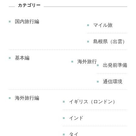
ー
ジ
ジ
カテゴリー
ブ）-
ジ
イ
国内旅行編
ン
マイル旅
送
グ
り
島根県（出雲）
リ
ッ
基本編
シ
海外旅行
出発前準備
ュ
ブ
通信環境
レ
ッ
海外旅行編
イギリス（ロンドン）
ク
フ
インド
ァ
ス
タイ