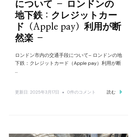
ズ
について – ロンドンの
ス
地下鉄：クレジットカー
タ
ド（Apple pay）利用が断
ジ
然楽 –
オ
ツ
ア
ロンドン市内の交通手段について– ロンドンの地
下鉄：クレジットカード（Apple pay）利用が断
ー
…
In
ロ
ン
ロ
更新日:
2025年3月17日
0件のコメント
読む
ド
ン
ン
ド
–
ン
Warner
市
Bros.
内