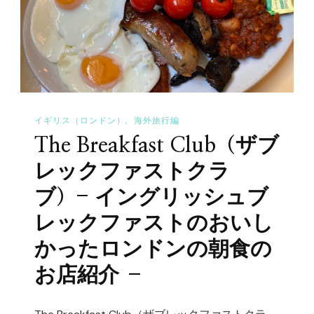
バ
ロ
ッ
ン
ク
ド
ス
ン
–
の
日
支
イギリス（ロンドン）
海外旅行編
本
払
The Breakfast Club（ザブ
に
い
な
レックファストクラ
事
い
情
ブ）- イングリッシュブ
メ
–
レックファストのおいし
ニ
へ
かったロンドンの朝食の
ュ
の
ー
お店紹介 –
は
あ