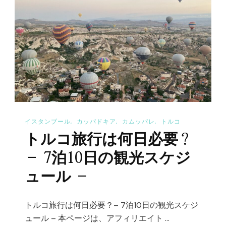
泊
10
日
の
費
用
–
飛
イスタンブール
カッパドキア
カムッパレ
トルコ
行
トルコ旅行は何日必要？
機・
ホ
– 7泊10日の観光スケジ
テ
ュール –
ル・
ツ
トルコ旅行は何日必要？– 7泊10日の観光スケジ
ア
ュール – 本ページは、アフィリエイト …