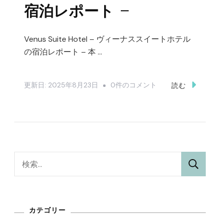
れ
宿泊レポート –
て
–
Venus Suite Hotel – ヴィーナススイートホテル
観
の宿泊レポート – 本 …
光
レ
Venus
更新日:
2025年8月23日
0件のコメント
読む
ポ
Suite
ー
Hotel
ト
–
–
ヴ
へ
ィ
検
の
ー
索:
ナ
ス
カテゴリー
ス