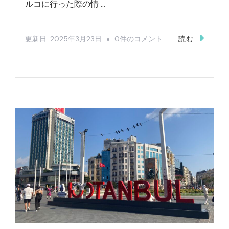
ルコに行った際の情 …
ト
更新日:
2025年3月23日
0件のコメント
読む
ル
コ
旅
行
の
情
報
ま
と
め
へ
の