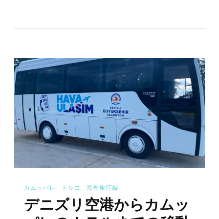
ム
ッ
パ
レ
は
何
日
必
要？-
1
泊
2
日
カムッパレ
トルコ
海外旅行編
の
デニズリ空港からカムッ
観
光