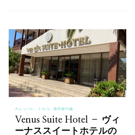
遺
移
産
動
ヒ
–
エ
へ
ラ
の
ポ
リ
ス-
パ
ム
ッ
カ
カムッパレ
トルコ
海外旅行編
レ
Venus Suite Hotel – ヴィ
を
訪
ーナススイートホテルの