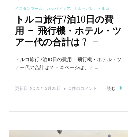
イスタンブール
カッパドキア
カムッパレ
トルコ
トルコ旅行7泊10日の費
用 – 飛行機・ホテル・ツ
アー代の合計は？ –
トルコ旅行7泊10日の費用 – 飛行機・ホテル・ツ
アー代の合計は？ – 本ページは、ア …
ト
更新日:
2025年3月23日
0件のコメント
読む
ル
コ
旅
行
7