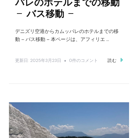
パレのホテルまでの移動
ス
– バス移動 –
ケ
ジ
デニズリ空港からカムッパレのホテルまでの移
ュ
動 – バス移動 – 本ページは、アフィリエ …
ー
ル
デ
更新日:
2025年3月23日
0件のコメント
読む
–
ニ
へ
ズ
の
リ
空
港
か
ら
カ