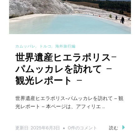
ム
ッ
パ
レ
の
カムッパレ
トルコ
海外旅行編
ホ
世界遺産ヒエラポリス-
テ
ル
パムッカレを訪れて –
ま
観光レポート –
で
の
世界遺産ヒエラポリス-パムッカレを訪れて – 観
移
光レポート – 本ページは、アフィリエ …
動
–
世
更新日:
2025年6月3日
0件のコメント
読む
バ
界
ス