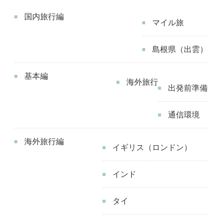
イ
国内旅行編
ー
マイル旅
ト
島根県（出雲）
ホ
テ
基本編
ル
海外旅行
出発前準備
の
宿
通信環境
泊
レ
海外旅行編
イギリス（ロンドン）
ポ
ー
インド
ト
–
タイ
へ