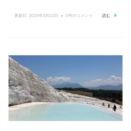
ー
代
ト
更新日:
2025年3月22日
0件のコメント
読む
の
ル
合
コ
計
旅
は？
行
–
は
へ
何
の
日
必
要？
–
7
泊
10