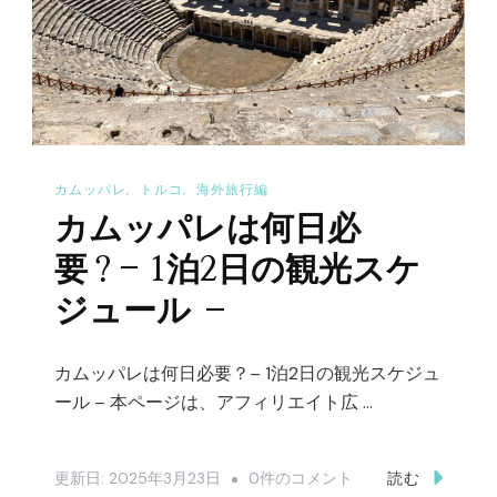
と
め
へ
の
カムッパレ
トルコ
海外旅行編
カムッパレは何日必
要？- 1泊2日の観光スケ
ジュール –
カムッパレは何日必要？– 1泊2日の観光スケジュ
ール – 本ページは、アフィリエイト広 …
カ
更新日:
2025年3月23日
0件のコメント
読む