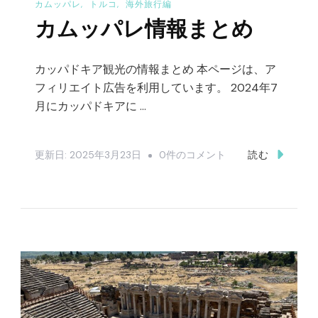
カムッパレ
トルコ
海外旅行編
日
カムッパレ情報まとめ
の
観
カッパドキア観光の情報まとめ 本ページは、ア
光
フィリエイト広告を利用しています。 2024年7
ス
月にカッパドキアに …
ケ
ジ
ュ
カ
更新日:
2025年3月23日
0件のコメント
読む
ー
ム
ル
ッ
–
パ
へ
レ
の
情
報
ま