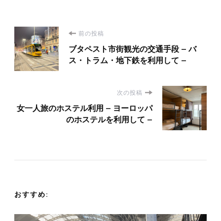
投
前の投稿
ブタペスト市街観光の交通手段 – バ
稿
ス・トラム・地下鉄を利用して –
ナ
次の投稿
ビ
女一人旅のホステル利用 – ヨーロッパ
のホステルを利用して –
ゲ
ー
シ
おすすめ:
ョ