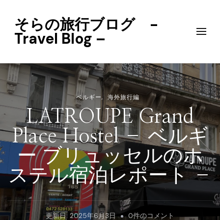
そらの旅行ブログ -
Travel Blog –
ベルギー
海外旅行編
LATROUPE Grand
Place Hostel – ベルギ
ー ブリュッセルのホ
ステル宿泊レポート –
LATROUPE
更新日:
2025年6月3日
0件のコメント