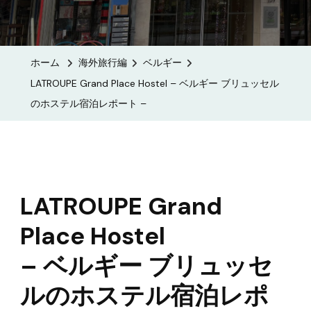
Grand
Place
Hostel
ホーム
海外旅行編
ベルギー
–
LATROUPE Grand Place Hostel – ベルギー ブリュッセル
ベ
のホステル宿泊レポート –
ル
ギ
ー
ブ
リ
LATROUPE Grand
ュ
Place Hostel
ッ
セ
– ベルギー ブリュッセ
ル
ルのホステル宿泊レポ
の