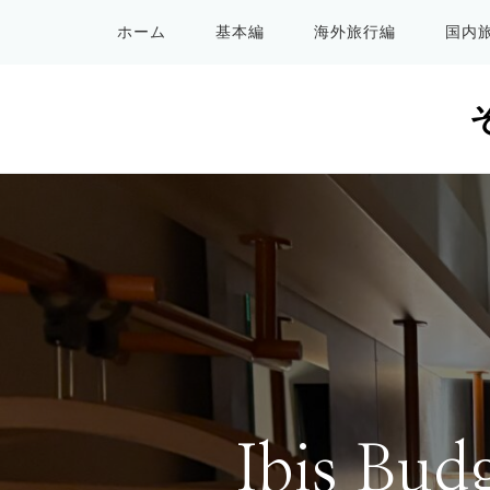
ホーム
基本編
海外旅行編
国内
Ibis Bud