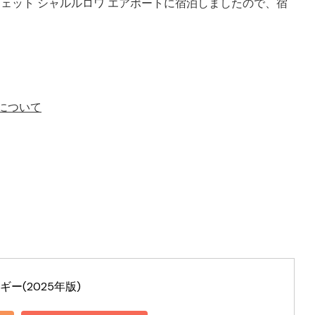
バジェット シャルルロワ エアポートに宿泊しましたので、宿
の
宿
泊
レ
ポ
トについて
ー
ト
–
へ
の
ー(2025年版)