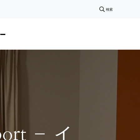
検索
–
rport – イ