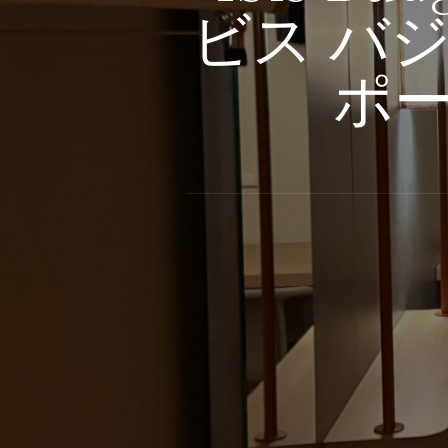
ビス バ
ポー