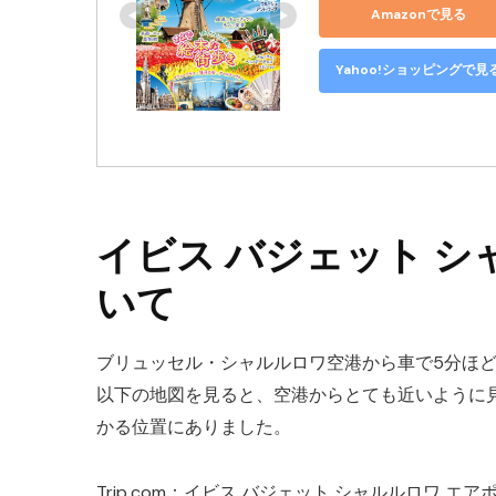
Amazonで見る
Yahoo!ショッピングで見
イビス バジェット シ
いて
ブリュッセル・シャルルロワ空港から車で5分ほどの
以下の地図を見ると、空港からとても近いように
かる位置にありました。
Trip.com：イビス バジェット シャルルロワ エア