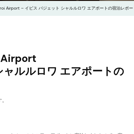
バ
Charleroi Airport – イビス バジェット シャルルロワ エアポートの宿泊レポー
ジ
ェ
ッ
ト
シ
ャ
 Airport
ル
 シャルルロワ エアポートの
ル
ロ
ワ
エ
す。
ア
ポ
ー
ト