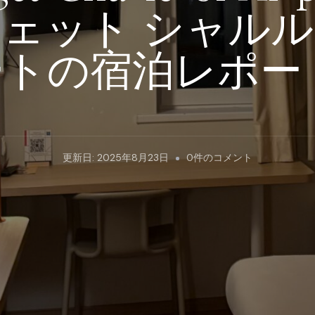
ジェット シャルル
トの宿泊レポー
Ibis
更新日:
2025年8月23日
0件のコメント
Budget
Charleroi
Airport
–
イ
ビ
ス