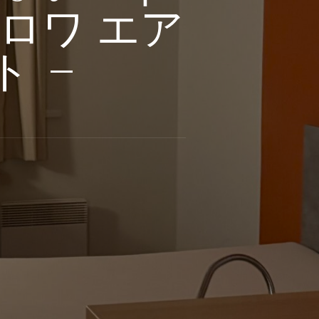
ロワ エア
ト –