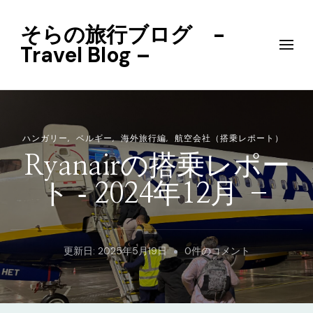
そらの旅行ブログ -
Travel Blog –
ハンガリー
ベルギー
海外旅行編
航空会社（搭乗レポート）
Ryanairの搭乗レポー
ト ‐ 2024年12月 –
Ryanair
更新日:
2025年5月19日
0件のコメント
の
搭
乗