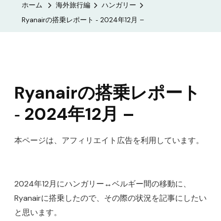
ホーム
海外旅行編
ハンガリー
レ
Ryanairの搭乗レポート ‐ 2024年12月 –
ポ
ー
ト
‐
2024
Ryanairの搭乗レポート
年
‐ 2024年12月 –
12
月
本ページは、アフィリエイト広告を利用しています。
–
へ
の
2024年12月にハンガリー↔ベルギー間の移動に、
Ryanairに搭乗したので、その際の状況を記事にしたい
と思います。