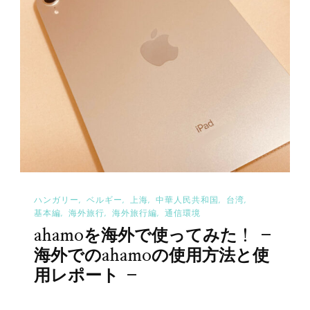
ハンガリー
ベルギー
上海
中華人民共和国
台湾
基本編
海外旅行
海外旅行編
通信環境
ahamoを海外で使ってみた！ –
海外でのahamoの使用方法と使
用レポート –