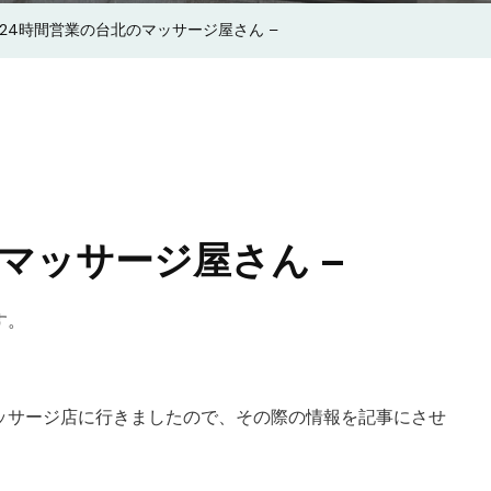
–
 24時間営業の台北のマッサージ屋さん –
24
時
間
営
業
の
台
のマッサージ屋さん –
北
の
す。
マ
ッ
サ
マッサージ店に行きましたので、その際の情報を記事にさせ
ー
ジ
屋