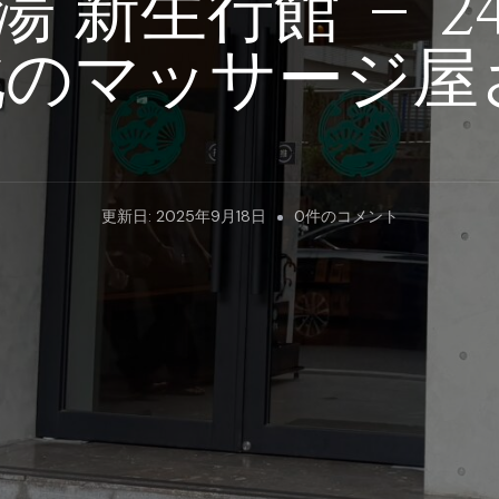
 新生行館 – 
のマッサージ屋
不
更新日:
2025年9月18日
0件のコメント
老
松
足
湯
新
生
行
館