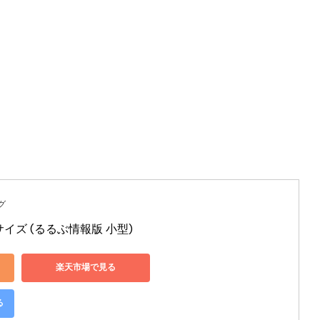
さ
ん
–
へ
の
グ
イズ (るるぶ情報版 小型)
楽天市場で見る
る