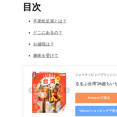
目次
不老松足湯とは？
どこにあるの？
お値段は？
施術を受けて
ジェイティビィパブリッシン
るるぶ台湾'26超ちいサ
Amazonで見る
Yahoo!ショッピングで見