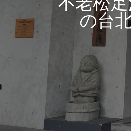
不老松足湯
の台北